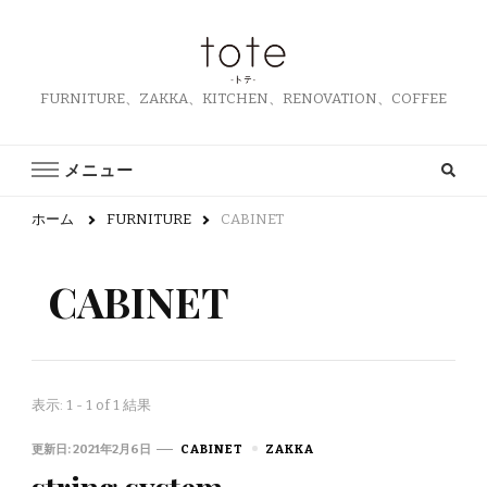
FURNITURE、ZAKKA、KITCHEN、RENOVATION、COFFEE
メニュー
ホーム
FURNITURE
CABINET
CABINET
表示: 1 - 1 of 1 結果
更新日:
2021年2月6日
CABINET
ZAKKA
string system